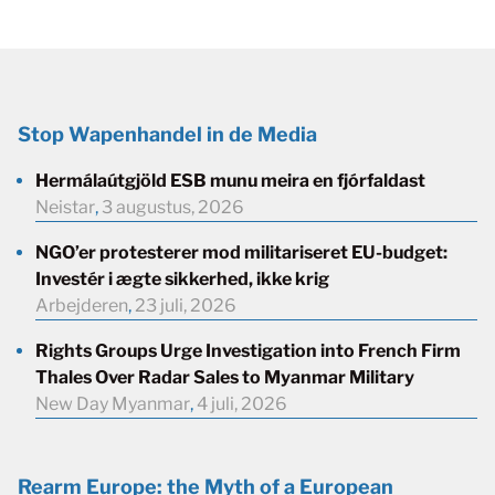
Stop Wapenhandel in de Media
Hermálaútgjöld ESB munu meira en fjórfaldast
Neistar
,
3 augustus, 2026
NGO’er protesterer mod militariseret EU-budget:
Investér i ægte sikkerhed, ikke krig
Arbejderen
,
23 juli, 2026
Rights Groups Urge Investigation into French Firm
Thales Over Radar Sales to Myanmar Military
New Day Myanmar
,
4 juli, 2026
Rearm Europe: the Myth of a European