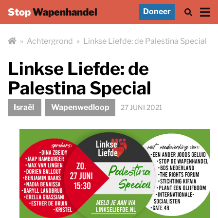
Stop
Wapenhandel
Doneer
»
Achtergrond
»
Linkse Liefde: de Palestina Special
Linkse Liefde: de
Palestina Special
Israël
Wapenwedloop
27 JUNI 2021