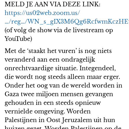
MELD JE AAN VIA DEZE LINK:
https://us02web.zoom.us/
…/reg…/WN_s_gIX3M6Qg6RcfwmKczH
(of volg de show via de livestream op
YouTube)
Met de ‘staakt het vuren’ is nog niets
veranderd aan een ondragelijk
onrechtvaardige situatie. Integendeel,
die wordt nog steeds alleen maar erger.
Onder het oog van de wereld worden in
Gaza twee miljoen mensen gevangen
gehouden in een steeds opnieuw
vernielde omgeving. Worden
Palestijnen in Oost Jeruzalem uit hun
huizen gezet. Worden Palestijnen op de