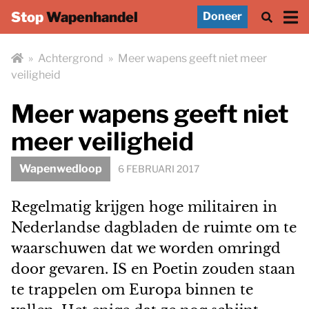
Stop
Wapenhandel
Doneer
»
Achtergrond
»
Meer wapens geeft niet meer
veiligheid
Meer wapens geeft niet
meer veiligheid
Wapenwedloop
6 FEBRUARI 2017
Regelmatig krijgen hoge militairen in
Nederlandse dagbladen de ruimte om te
waarschuwen dat we worden omringd
door gevaren. IS en Poetin zouden staan
te trappelen om Europa binnen te