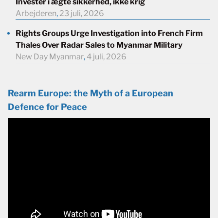
Investér i ægte sikkerhed, ikke krig
Arbejderen
,
23 juli, 2026
Rights Groups Urge Investigation into French Firm
Thales Over Radar Sales to Myanmar Military
New Day Myanmar
,
4 juli, 2026
Rearm Europe: the Myth of a European
Defence for Peace