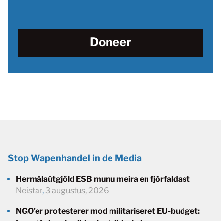
Doneer
Stop Wapenhandel in de Media
Hermálaútgjöld ESB munu meira en fjórfaldast
Neistar
,
3 augustus, 2026
NGO’er protesterer mod militariseret EU-budget: