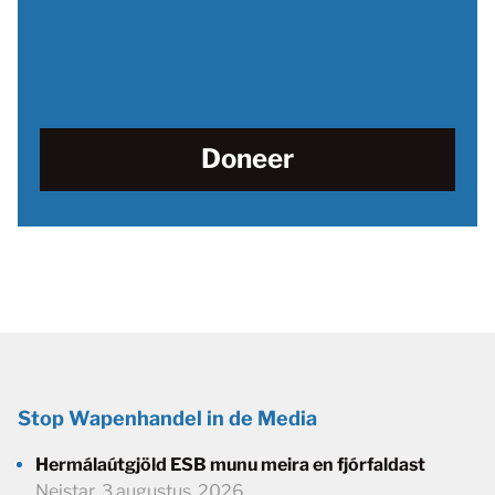
Doneer
Stop Wapenhandel in de Media
Hermálaútgjöld ESB munu meira en fjórfaldast
Neistar
,
3 augustus, 2026