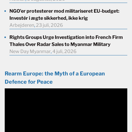
NGO’er protesterer mod militariseret EU-budget:
Investér i ægte sikkerhed, ikke krig
Arbejderen
,
23 juli, 2026
Rights Groups Urge Investigation into French Firm
Thales Over Radar Sales to Myanmar Military
New Day Myanmar
,
4 juli, 2026
Rearm Europe: the Myth of a European
Defence for Peace