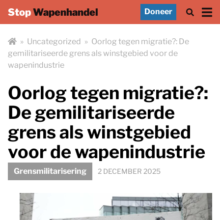
Stop
Wapenhandel
Doneer
»
Uncategorized
»
Oorlog tegen migratie?: De
gemilitariseerde grens als winstgebied voor de
wapenindustrie
Oorlog tegen migratie?:
De gemilitariseerde
grens als winstgebied
voor de wapenindustrie
Grensmilitarisering
2 DECEMBER 2025