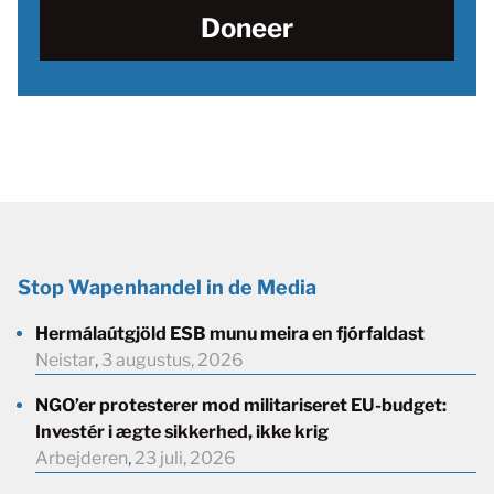
Doneer
Stop Wapenhandel in de Media
Hermálaútgjöld ESB munu meira en fjórfaldast
Neistar
,
3 augustus, 2026
NGO’er protesterer mod militariseret EU-budget:
Investér i ægte sikkerhed, ikke krig
Arbejderen
,
23 juli, 2026