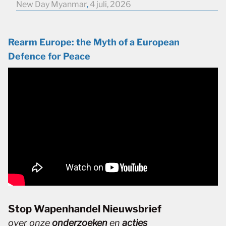
New Day Myanmar
,
4 juli, 2026
Rearm Europe: the Myth of a European
Defence for Peace
Stop Wapenhandel Nieuwsbrief
over onze
onderzoeken
en
acties