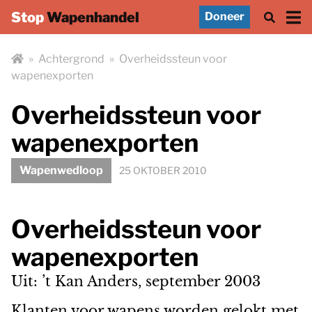
Stop
Wapenhandel
Doneer
»
Achtergrond
»
Overheidssteun voor
wapenexporten
Overheidssteun voor
wapenexporten
Wapenwedloop
25 OKTOBER 2010
Overheidssteun voor
wapenexporten
Uit: ’t Kan Anders, september 2003
Klanten voor wapens worden gelokt met