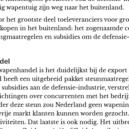
lig wapentuig zijn weg naar het buitenland.
r het grootste deel toeleveranciers voor g
kopen in het buitenland: het zogenaamde c
ngmaatregelen en subsidies om de defensie
del
wapenhandel is het duidelijkst bij de expor
eid heeft een uitgebreid pakket steunmaatreg
 subsidies aan de defensie-industrie, verstre
lichtingen over concurrenten met het bedrijf
er deze steun zou Nederland geen wapenin
 vrije markt klanten kunnen worden gezoch
iteiten. Dat laatste is ook nodig. Het uitb