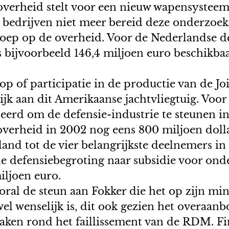
overheid stelt voor een nieuw wapensysteem
n bedrijven niet meer bereid deze onderzoe
roep op de overheid. Voor de Nederlandse d
 is bijvoorbeeld 146,4 miljoen euro beschik
op of participatie in de productie van de Jo
ijk aan dit Amerikaanse jachtvliegtuig. Voor
deerd om de defensie-industrie te steunen i
overheid in 2002 nog eens 800 miljoen dolla
and tot de vier belangrijkste deelnemers in
e defensiebegroting naar subsidie voor ond
iljoen euro.
oral de steun aan Fokker die het op zijn min
l wenselijk is, dit ook gezien het overaan
aken rond het faillissement van de RDM. Fin