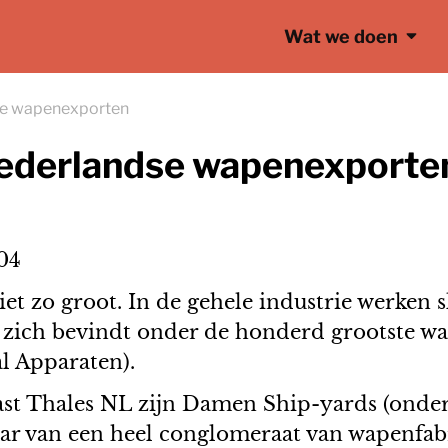
Wat we doen
se wapenexporten
Nederlandse wapenexporte
04
et zo groot. In de gehele industrie werken 
t zich bevindt onder de honderd grootste w
l Apparaten).
ast Thales NL zijn Damen Ship-yards (onde
ar van een heel conglomeraat van wapenfabri