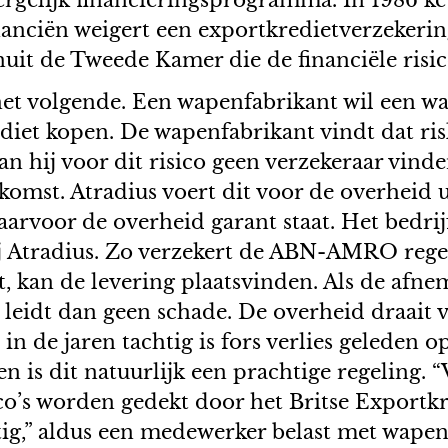
rgelijk financieringsprogramma. In 1986 ket
nanciën weigert een exportkredietverzekering
it de Tweede Kamer die de financiële risico
m het volgende. Een wapenfabrikant wil een 
diet kopen. De wapenfabrikant vindt dat ri
n hij voor dit risico geen verzekeraar vinde
komst. Atradius voert dit voor de overheid u
arvoor de overheid garant staat. Het bedrij
ij Atradius. Zo verzekert de ABN-AMRO regel
, kan de levering plaatsvinden. Als de afneme
en leidt dan geen schade. De overheid draait 
 in de jaren tachtig is fors verlies geleden 
 is dit natuurlijk een prachtige regeling. 
risico’s worden gedekt door het Britse Expo
tig,” aldus een medewerker belast met wapen