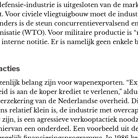
fensie-industrie is uitgesloten van de mar
dt. Voor civiele vliegtuigbouw moet de indus
 Anders is de steun concurrentievervalsend 
atie (WTO). Voor militaire productie is “m
 interne notitie. Er is namelijk geen enke
acties
enlijk belang zijn voor wapenexporten. “Exp
reid is aan de koper krediet te verlenen,” a
verzekering van de Nederlandse overheid. Di
 relatief klein is, de industrie met overca
ijn, is een agressieve verkooptactiek noodz
 hiervan een onderdeel. Een voorbeeld uit d