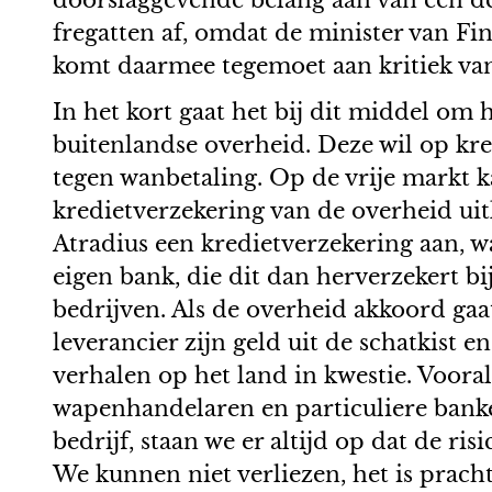
doorslaggevende belang aan van een de
fregatten af, omdat de minister van Fi
komt daarmee tegemoet aan kritiek vanu
In het kort gaat het bij dit middel o
buitenlandse overheid. Deze wil op kre
tegen wanbetaling. Op de vrije markt ka
kredietverzekering van de overheid uit
Atradius een kredietverzekering aan, wa
eigen bank, die dit dan herverzekert b
bedrijven. Als de overheid akkoord gaat
leverancier zijn geld uit de schatkist 
verhalen op het land in kwestie. Vooral
wapenhandelaren en particuliere banken
bedrijf, staan we er altijd op dat de 
We kunnen niet verliezen, het is prach