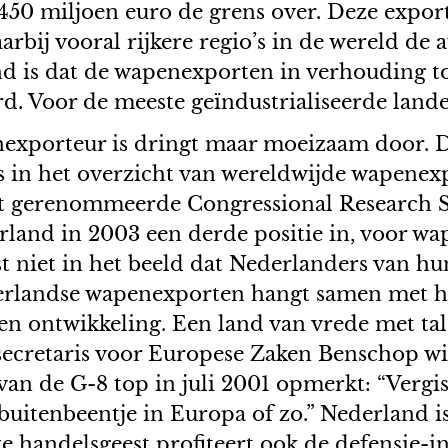
 450 miljoen euro de grens over. Deze expor
bij vooral rijkere regio’s in de wereld de 
 is dat de wapenexporten in verhouding to
d. Voor de meeste geïndustrialiseerde landen
enexporteur is dringt maar moeizaam door. 
 is in het overzicht van wereldwijde wapen
het gerenommeerde Congressional Research 
land in 2003 een derde positie in, voor wa
st niet in het beeld dat Nederlanders van h
rlandse wapenexporten hangt samen met het
en ontwikkeling. Een land van vrede met ta
secretaris voor Europese Zaken Benschop w
van de G-8 top in juli 2001 opmerkt: “Vergis
f buitenbeentje in Europa of zo.” Nederland 
ze handelsgeest profiteert ook de defensie-