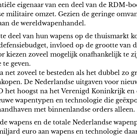
tiële eigenaar van een deel van de RDM-boe
e militaire omzet. Gezien de geringe omva
 aan de wereldwapenhandel.
te deel van hun wapens op de thuismarkt ko
defensiebudget, invloed op de grootte van 
r kiezen zoveel mogelijk onafhankelijk te z
 te geven.
a net zoveel te besteden als het dubbel zo g
nkopen. De Nederlandse uitgaven voor nieuw
O het hoogst na het Verenigd Koninkrijk en
nieuwe wapentypen en technologie die geëx
ndhaven met binnenlandse orders alleen. E
de wapens en de totale Nederlandse wapenp
 miljard euro aan wapens en technologie daa