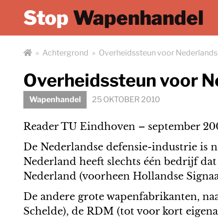
Stop
Wapenhandel
»
Achtergrond
»
Overheidssteun voor Nederland
Overheidssteun voor 
Wapenhandel
25 OKTOBER 2010
Reader TU Eindhoven – september 20
De Nederlandse defensie-industrie is ni
Nederland heeft slechts één bedrijf da
Nederland (voorheen Hollandse Signaa
De andere grote wapenfabrikanten, na
Schelde), de RDM (tot voor kort eigena