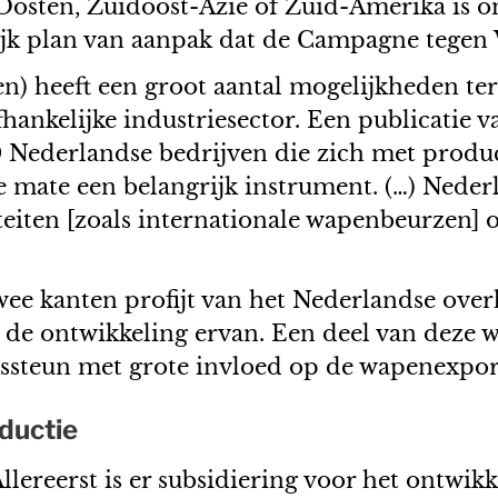
osten, Zuidoost-Azië of Zuid-Amerika is on
jk plan van aanpak dat de Campagne tegen
) heeft een groot aantal mogelijkheden ter
fhankelijke industriesector. Een publicatie
0 Nederlandse bedrijven die zich met product
mate een belangrijk instrument. (…) Nederl
iteiten [zoals internationale wapenbeurzen]
twee kanten profijt van het Nederlandse ove
k de ontwikkeling ervan. Een deel van deze
ssteun met grote invloed op de wapenexpor
ductie
 Allereerst is er subsidiering voor het ontw