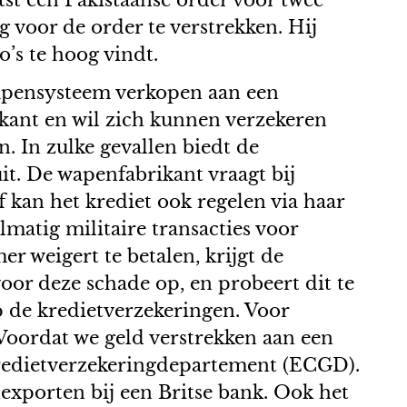
st een Pakistaanse order voor twee
 voor de order te verstrekken. Hij
’s te hoog vindt.
wapensysteem verkopen aan een
skant en wil zich kunnen verzekeren
n. In zulke gevallen biedt de
it. De wapenfabrikant vraagt bij
f kan het krediet ook regelen via haar
matig militaire transacties voor
r weigert te betalen, krijgt de
voor deze schade op, en probeert dit te
op de kredietverzekeringen. Voor
“Voordat we geld verstrekken aan een
rtkredietverzekeringdepartement (ECGD).
exporten bij een Britse bank. Ook het