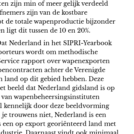
ten zijn min of meer gelijk verdeeld
afnemers zijn van de kostbare
t de totale wapenproductie bijzonder
 ligt dit tussen de 10 en 20%.
Dat Nederland in het SIPRI-Yearbook
exporteurs wordt om methodische
Service rapport over wapenexporten
pencontracten achter de Verenigde
un land op dit gebied hebben. Deze
 beeld dat Nederland gidsland is op
l van wapenbeheersingsinstituten
il kennelijk door deze beeldvorming
 je trouwens niet, Nederland is een
is een op export georiënteerd land met
industrie. Daarnaast vindt ook minimaal