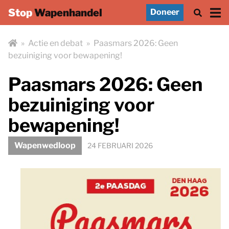
Stop
Wapenhandel
Doneer
»
Actie en debat
»
Paasmars 2026: Geen
bezuiniging voor bewapening!
Paasmars 2026: Geen
bezuiniging voor
bewapening!
Wapenwedloop
24 FEBRUARI 2026