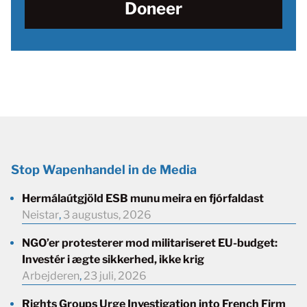
Doneer
Stop Wapenhandel in de Media
Hermálaútgjöld ESB munu meira en fjórfaldast
Neistar
,
3 augustus, 2026
NGO’er protesterer mod militariseret EU-budget:
Investér i ægte sikkerhed, ikke krig
Arbejderen
,
23 juli, 2026
Rights Groups Urge Investigation into French Firm