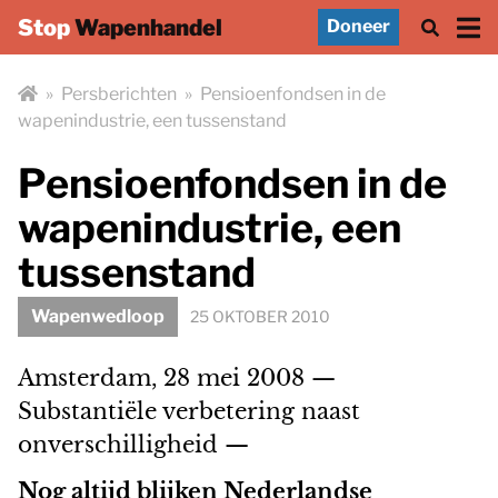
Stop
Wapenhandel
Doneer
»
Persberichten
»
Pensioenfondsen in de
wapenindustrie, een tussenstand
Pensioenfondsen in de
wapenindustrie, een
tussenstand
Wapenwedloop
25 OKTOBER 2010
Amsterdam, 28 mei 2008 —
Substantiële verbetering naast
onverschilligheid —
Nog altijd blijken Nederlandse