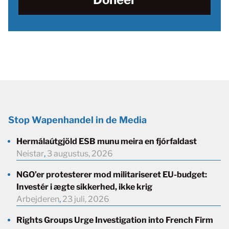
Stop Wapenhandel in de Media
Hermálaútgjöld ESB munu meira en fjórfaldast
Neistar
,
3 augustus, 2026
NGO’er protesterer mod militariseret EU-budget:
Investér i ægte sikkerhed, ikke krig
Arbejderen
,
23 juli, 2026
Rights Groups Urge Investigation into French Firm