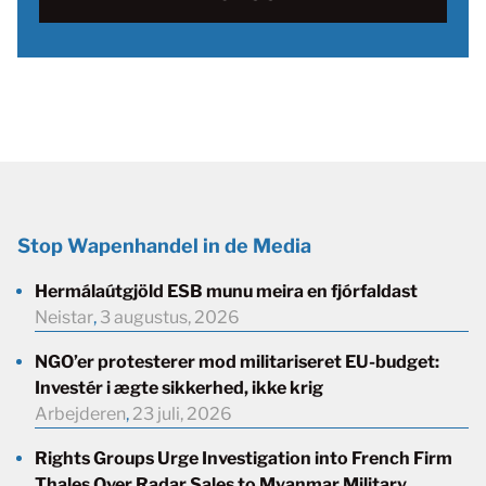
Stop Wapenhandel in de Media
Hermálaútgjöld ESB munu meira en fjórfaldast
Neistar
,
3 augustus, 2026
NGO’er protesterer mod militariseret EU-budget:
Investér i ægte sikkerhed, ikke krig
Arbejderen
,
23 juli, 2026
Rights Groups Urge Investigation into French Firm
Thales Over Radar Sales to Myanmar Military