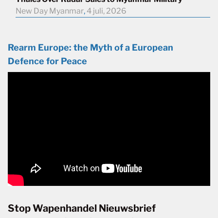
New Day Myanmar
,
4 juli, 2026
Rearm Europe: the Myth of a European
Defence for Peace
Stop Wapenhandel Nieuwsbrief