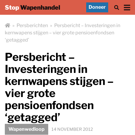
Stop
Wapenhandel
Doneer
»
Persberichten
»
Persbericht – Investeringen in
kernwapens stijgen – vier grote pensioenfondsen
‘getagged’
Persbericht –
Investeringen in
kernwapens stijgen –
vier grote
pensioenfondsen
‘getagged’
Wapenwedloop
14 NOVEMBER 2012