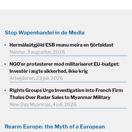
Stop Wapenhandel in de Media
Hermálaútgjöld ESB munu meira en fjórfaldast
Neistar
,
3 augustus, 2026
NGO’er protesterer mod militariseret EU-budget:
Investér i ægte sikkerhed, ikke krig
Arbejderen
,
23 juli, 2026
Rights Groups Urge Investigation into French Firm
Thales Over Radar Sales to Myanmar Military
New Day Myanmar
,
4 juli, 2026
Rearm Europe: the Myth of a European