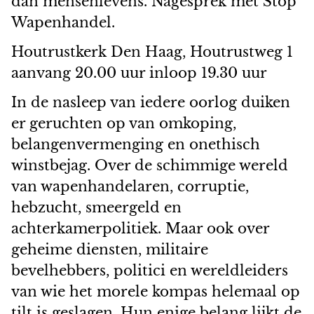
dan mensenlevens. Nagesprek met Stop
Wapenhandel.
Houtrustkerk Den Haag, Houtrustweg 1
aanvang 20.00 uur inloop 19.30 uur
In de nasleep van iedere oorlog duiken
er geruchten op van omkoping,
belangenvermenging en onethisch
winstbejag. Over de schimmige wereld
van wapenhandelaren, corruptie,
hebzucht, smeergeld en
achterkamerpolitiek. Maar ook over
geheime diensten, militaire
bevelhebbers, politici en wereldleiders
van wie het morele kompas helemaal op
tilt is geslagen. Hun enige belang lijkt de