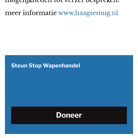
mogelijkheden tot verzet bespreken.
meer informatie
www.haagsemug.nl
Steun Stop Wapenhandel
Doneer