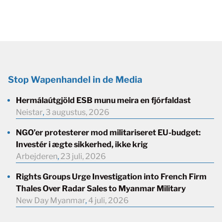
Stop Wapenhandel in de Media
Hermálaútgjöld ESB munu meira en fjórfaldast
Neistar
,
3 augustus, 2026
NGO’er protesterer mod militariseret EU-budget:
Investér i ægte sikkerhed, ikke krig
Arbejderen
,
23 juli, 2026
Rights Groups Urge Investigation into French Firm
Thales Over Radar Sales to Myanmar Military
New Day Myanmar
,
4 juli, 2026