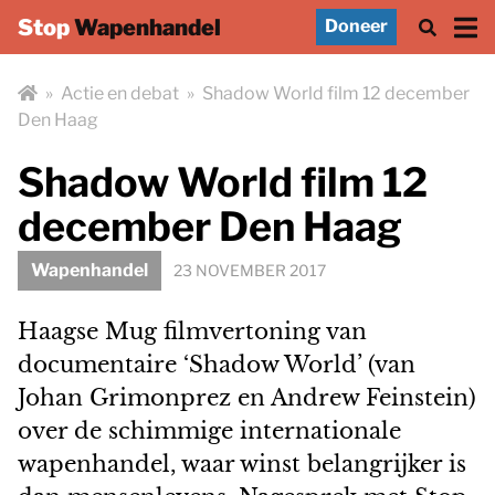
Stop
Wapenhandel
Doneer
»
Actie en debat
»
Shadow World film 12 december
Den Haag
Shadow World film 12
december Den Haag
Wapenhandel
23 NOVEMBER 2017
Haagse Mug filmvertoning van
documentaire ‘Shadow World’ (van
Johan Grimonprez en Andrew Feinstein)
over de schimmige internationale
wapenhandel, waar winst belangrijker is