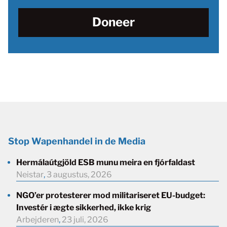
Doneer
Stop Wapenhandel in de Media
Hermálaútgjöld ESB munu meira en fjórfaldast
Neistar
,
3 augustus, 2026
NGO’er protesterer mod militariseret EU-budget:
Investér i ægte sikkerhed, ikke krig
Arbejderen
,
23 juli, 2026