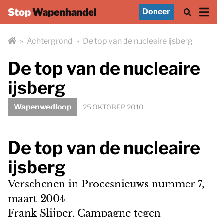
Stop
Wapenhandel
Doneer
»
Achtergrond
»
De top van de nucleaire ijsberg
De top van de nucleaire
ijsberg
Wapenwedloop
25 OKTOBER 2010
De top van de nucleaire
ijsberg
Verschenen in Procesnieuws nummer 7,
maart 2004
Frank Slijper, Campagne tegen