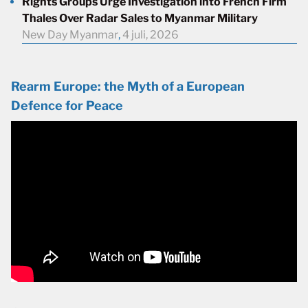
Rights Groups Urge Investigation into French Firm
Thales Over Radar Sales to Myanmar Military
New Day Myanmar
,
4 juli, 2026
Rearm Europe: the Myth of a European
Defence for Peace