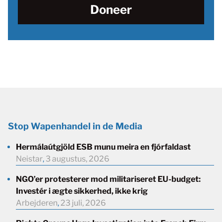
Doneer
Stop Wapenhandel in de Media
Hermálaútgjöld ESB munu meira en fjórfaldast
Neistar
,
3 augustus, 2026
NGO’er protesterer mod militariseret EU-budget:
Investér i ægte sikkerhed, ikke krig
Arbejderen
,
23 juli, 2026