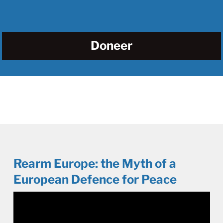
Doneer
Rearm Europe: the Myth of a
European Defence for Peace