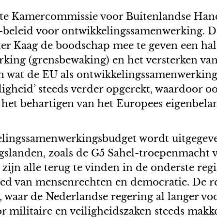
te Kamercommissie voor Buitenlandse Han
U-beleid voor ontwikkelingssamenwerking. 
er Kaag de boodschap mee te geven een halt 
king (grensbewaking) en het versterken van 
n wat de EU als ontwikkelingssamenwerking 
iligheid’ steeds verder opgerekt, waardoor 
is het behartigen van het Europees eigenbela
elingssamenwerkingsbudget wordt uitgegev
ngslanden, zoals de G5 Sahel-troepenmacht v
n zijn alle terug te vinden in de onderste
bied van mensenrechten en democratie. De r
aar de Nederlandse regering al langer voor 
oor militaire en veiligheidszaken steeds mak