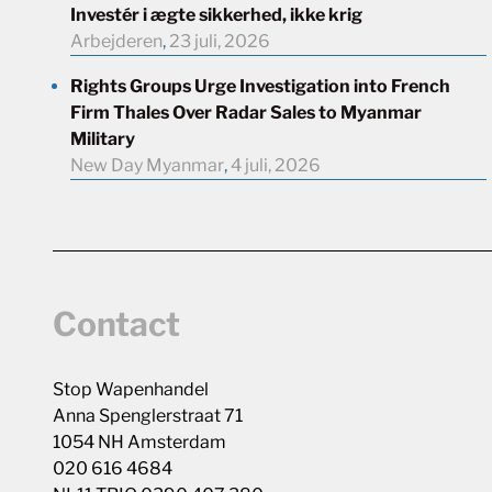
Investér i ægte sikkerhed, ikke krig
Arbejderen
,
23 juli, 2026
Rights Groups Urge Investigation into French
Firm Thales Over Radar Sales to Myanmar
Military
New Day Myanmar
,
4 juli, 2026
Contact
Stop Wapenhandel
Anna Spenglerstraat 71
1054 NH Amsterdam
020 616 4684