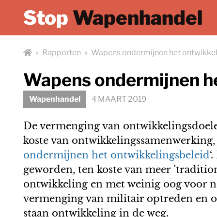
Stop
Wapenhandel
»
Rapporten
»
Wapens ondermijnen het ontwikkel
Wapens ondermijnen he
Wapenhandel
4 MAART 2019
De vermenging van ontwikkelingsdoele
koste van ontwikkelingssamenwerking,
ondermijnen het ontwikkelingsbeleid
‘
geworden, ten koste van meer ’tradition
ontwikkeling en met weinig oog voor ne
vermenging van militair optreden en o
staan ontwikkeling in de weg.