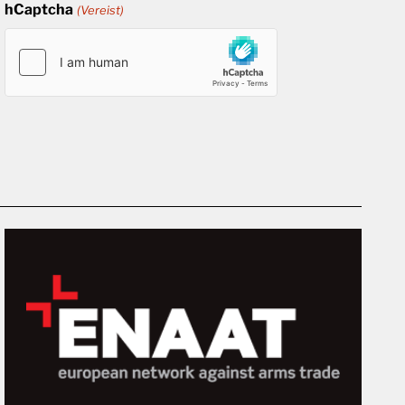
hCaptcha
(Vereist)