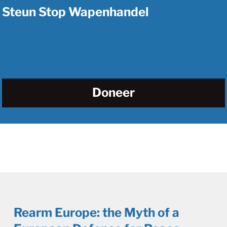
Steun Stop Wapenhandel
Doneer
Rearm Europe: the Myth of a