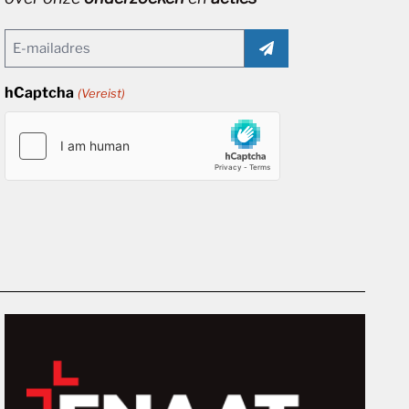
Email
(Vereist)
hCaptcha
(Vereist)