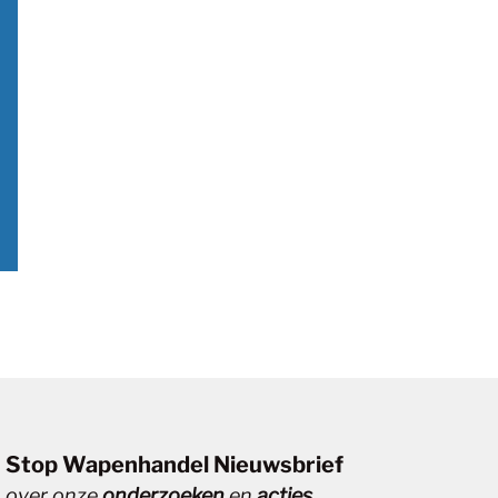
Stop Wapenhandel Nieuwsbrief
over onze
onderzoeken
en
acties