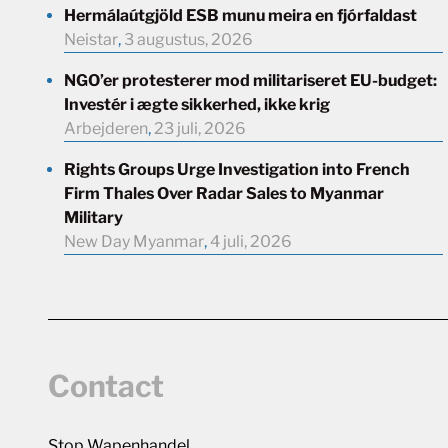
Hermálaútgjöld ESB munu meira en fjórfaldast
Neistar
,
3 augustus, 2026
NGO’er protesterer mod militariseret EU-budget:
Investér i ægte sikkerhed, ikke krig
Arbejderen
,
23 juli, 2026
Rights Groups Urge Investigation into French
Firm Thales Over Radar Sales to Myanmar
Military
New Day Myanmar
,
4 juli, 2026
Contact
Stop Wapenhandel