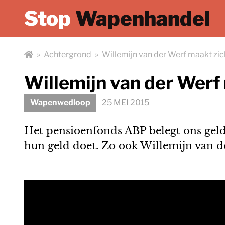
Stop
Wapenhandel
»
Achtergrond
»
Willemijn van der Werf maakt zi
Willemijn van der Werf
Wapenwedloop
25 MEI 2015
Het pensioenfonds ABP belegt ons gel
hun geld doet. Zo ook Willemijn van d