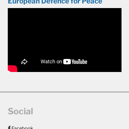
European Defence for Peace
Social
Facebook