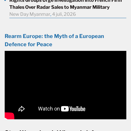
Rights Groups Urge Investigation into French Firm
Thales Over Radar Sales to Myanmar Military
New Day Myanmar
,
4 juli, 2026
Rearm Europe: the Myth of a European
Defence for Peace