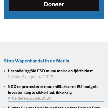
Doneer
Stop Wapenhandel in de Media
Hermálaútgjöld ESB munu meira en fjórfaldast
Neistar
,
3 augustus, 2026
NGO’er protesterer mod militariseret EU-budget:
Investér i ægte sikkerhed, ikke krig
Arbejderen
,
23 juli, 2026