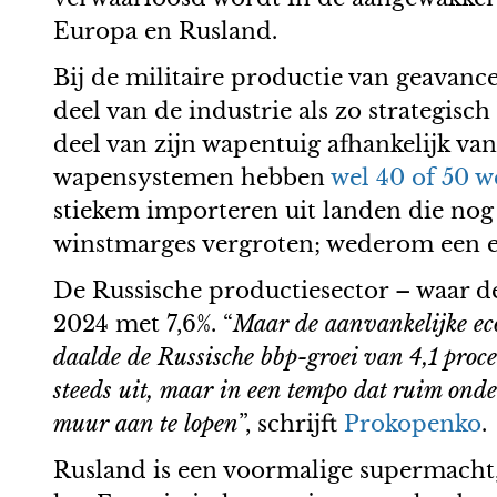
Europa en Rusland.
Bij de militaire productie van geavan
deel van de industrie als zo strategis
deel van zijn wapentuig afhankelijk va
wapensystemen hebben
wel 40 of 50 
stiekem importeren uit landen die nog 
winstmarges vergroten; wederom een ex
De Russische productiesector – waar d
2024 met 7,6%. “
Maar de aanvankelijke ec
daalde de Russische bbp-groei van 4,1 proce
steeds uit, maar in een tempo dat ruim ond
muur aan te lopen
”, schrijft
Prokopenko
.
Rusland is een voormalige supermacht, 