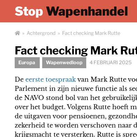
Stop
Wapenhandel
»
Achtergrond
»
Fact checking Mark Rutte
Fact checking Mark Ru
Europa
Wapenwedloop
4 FEBRUARI 2025
De
eerste toespraak
van Mark Rutte vo
Parlement in zijn nieuwe functie als se
de NAVO stond bol van het gebruikelijk
over het budget. Volgens Rutte hoeft m
de uitgaven voor pensioenen, gezondhe
zekerheid te worden verschoven naar 
krijgsmacht te versterken. Rutte is sp