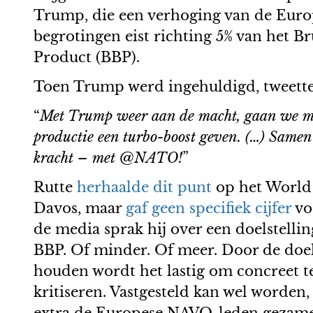
Trump, die een verhoging van de Europ
begrotingen eist richting 5% van het B
Product (BBP).
Toen Trump werd ingehuldigd, twee
“
Met
Trump weer aan de macht, gaan we mi
productie een turbo-boost geven. (…) Samen
kracht – met @NATO!
”
Rutte
herhaalde dit punt
op het World
Davos, maar
gaf geen specifiek cijfer
vo
de media sprak hij over een doelstellin
BBP. Of minder. Of meer. Door de doels
houden wordt het lastig om concreet t
kritiseren. Vastgesteld kan wel worden