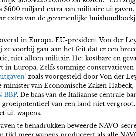
ijk $195.422.720.000 zal kosten.* Een stijg
a $600 miljard extra aan militaire uitgaven. 
lar extra van de gezamenlijke huishoudboe
e overal in Europa. EU-president Von der Le
ij ze voorbij gaat aan het feit dat er een br
e, niet alleen militair. Het kostbare en geva
rt in Europa. Zelfs sommige conservatieven
 uitgaven
‘ zoals voorgesteld door Von der 
se minister van Economische Zaken Habeck, s
5% BBP
. De baas van de Italiaanse centrale b
t groeipotentieel van een land niet vergro
et uit wapens.
tgaven te benadrukken beweerde NAVO-secret
 tijd meer wapens produceert als alle NAVO