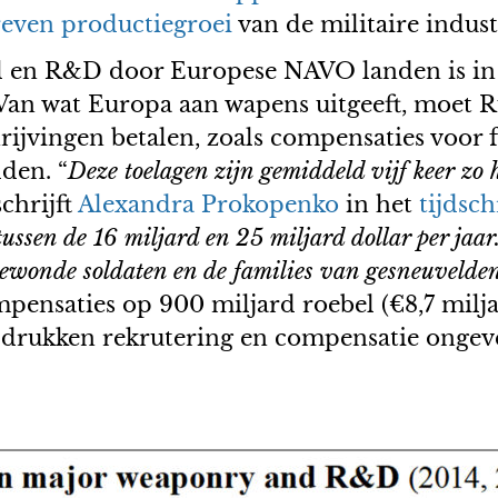
even productiegroei
van de militaire indust
el en R&D door Europese NAVO landen is in 
. Van wat Europa aan wapens uitgeeft, moet R
chrijvingen betalen, zoals compensaties voor
den. “
Deze toelagen zijn gemiddeld vijf keer zo
schrijft
Alexandra Prokopenko
in het
tijdsch
sen de 16 miljard en 25 miljard dollar per jaar. 
ewonde soldaten en de families van gesneuvelden,
pensaties op 900 miljard roebel (€8,7 milja
rukken rekrutering en compensatie ongevee