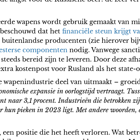
ceerde wapens wordt gebruik gemaakt van mic
ch beschouwd dat het
financiële steun krijgt 
n buitenlandse producenten (zie hierover b
westerse componenten
nodig. Vanwege sanct
steeds bereid zijn te leveren. Door deze af
tra kostenpost voor Rusland als het state-o
e wapenindustrie deel van uitmaakt – groei
onomische expansie in oorlogstijd vertraagt. Tu
nt naar 3,1 procent. Industrieën die betrokken zi
er hun pieken in 2023 ligt. Met andere woorden, 
een positie die het heeft verloren. Wat betr