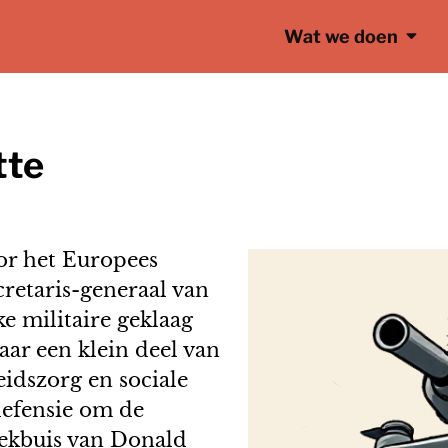
Wat we doen
tte
or het Europees
cretaris-generaal van
e militaire geklaag
aar een klein deel van
idszorg en sociale
defensie om de
reekbuis van Donald