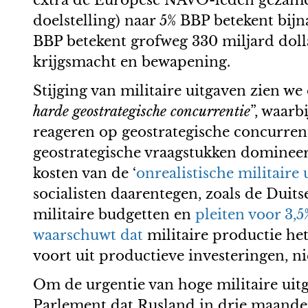
extra de Europese NAVO-leden gezamenl
doelstelling) naar 5% BBP betekent bijn
BBP betekent grofweg 330 miljard dol
krijgsmacht en bewapening.
Stijging van militaire uitgaven zien w
harde geostrategische concurrentie
”, waarb
reageren op geostrategische concurrenti
geostrategische vraagstukken dominee
kosten van de ‘
onrealistische militaire
socialisten daarentegen, zoals de Duit
militaire budgetten en
pleiten voor 3,
waarschuwt dat
militaire productie he
voort uit productieve investeringen, ni
Om de urgentie van hoge militaire ui
Parlement dat Rusland in drie maanden