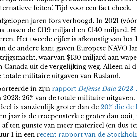
lternatieve feiten’. Tijd voor een fact check.
afgelopen jaren fors verhoogd. In 2021 (vóó
s tussen de €119 miljard en €140 miljard. Het 
deren. Het tweede cijfer is afkomstig van het
 Aan de andere kant gaven Europese NAVO l
 krijgsmacht, waarvan $130 miljard aan wap
n Canada uit de vergelijking weg. Alleen al
 totale militaire uitgaven van Rusland.
orteerde in zijn
rapport
Defense Data 2023
2023: 26% van de totale militaire uitgaven
deel is aanzienlijk groter dan de
20% die de 
en jaar is de troepensterkte groter dan ooit
 af ten gunste van meer materieel (en dus t
uur 1 in een r
ecent rapport van de Stockhol