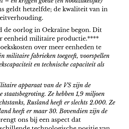
it – en krijgen goede (en noodzakelijke)
geldt hetzelfde; de kwaliteit van in
teitverhouding.
d de oorlog in Oekraïne begon. Dit
 eenheid militaire productie.****
oekskosten over meer eenheden te
 militaire fabrieken toegeeft, voorspellen
scapaciteit en technische capaciteit als
ilitaire apparaat van de VS zijn de
 staatsbegroting. Ze hebben 1,9 miljoen
htstanks, Rusland heeft er slechts 2.000. Ze
land heeft er maar 30. Bovendien zijn de
rengt ons bij een aspect dat
schillende technologische positie van