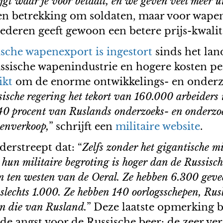
ijgt waar je voor betaalt, en we geven veel meer u
n betrekking om soldaten, maar voor wapens 
ederen geeft gewoon een betere prijs-kwali
sche wapenexport is ingestort
sinds het lan
sische wapenindustrie en hogere kosten per
ikt
om de enorme ontwikkelings- en onderz
sche regering het tekort van 160.000 arbeiders in
40 procent van Ruslands onderzoeks- en onderzoek
enverkoop,
” schrijft een
militaire website
.
erstreept dat: “
Zelfs zonder het gigantische m
hun militaire begroting is hoger dan de Russische
oen ten westen van de Oeral. Ze hebben 6.300 gevec
slechts 1.000. Ze hebben 140 oorlogsschepen, Rus
 die van Rusland.
” Deze laatste opmerking b
 angst voor de Russische beer: de zeer ver