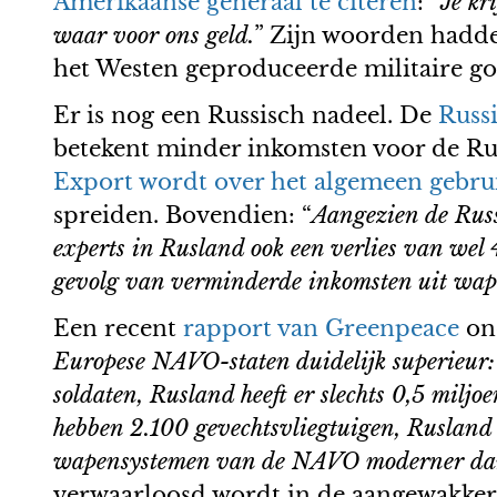
Amerikaanse generaal te citeren
: “
Je kr
waar voor ons geld.
” Zijn woorden hadde
het Westen geproduceerde militaire go
Er is nog een Russisch nadeel. De
Russi
betekent minder inkomsten voor de Rus
Export wordt over het algemeen gebru
spreiden. Bovendien: “
Aangezien de Russi
experts in Rusland ook een verlies van wel 
gevolg van verminderde inkomsten uit wap
Een recent
rapport van Greenpeace
ond
Europese NAVO-staten duidelijk superieur: 
soldaten, Rusland heeft er slechts 0,5 milj
hebben 2.100 gevechtsvliegtuigen, Rusland 
wapensystemen van de NAVO moderner dan
verwaarloosd wordt in de aangewakkerde