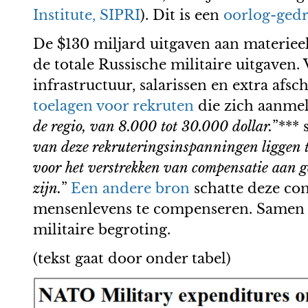
Institute, SIPRI
). Dit is een
oorlog-gedr
De $130 miljard uitgaven aan materie
de totale Russische militaire uitgaven
infrastructuur, salarissen en extra afs
toelagen voor rekruten
die zich aanmel
de regio, van 8.000 tot 30.000 dollar.
”*** 
van deze rekruteringsinspanningen liggen tus
voor het verstrekken van compensatie aan g
zijn.
”
Een andere bron
schatte deze com
mensenlevens te compenseren. Samen d
militaire begroting.
(tekst gaat door onder tabel)