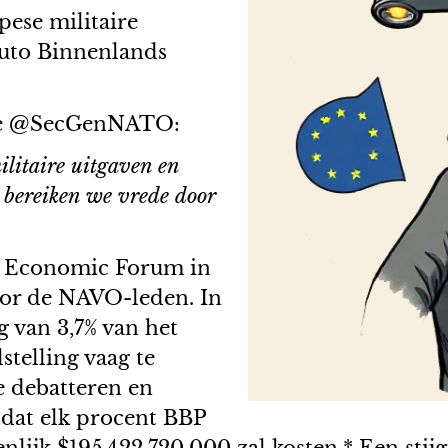
ese militaire
ruto Binnenlands
tte @SecGenNATO:
litaire uitgaven en
 bereiken we vrede door
 Economic Forum in
or de NAVO-leden. In
g van 3,7% van het
telling vaag te
e debatteren en
, dat elk procent BBP