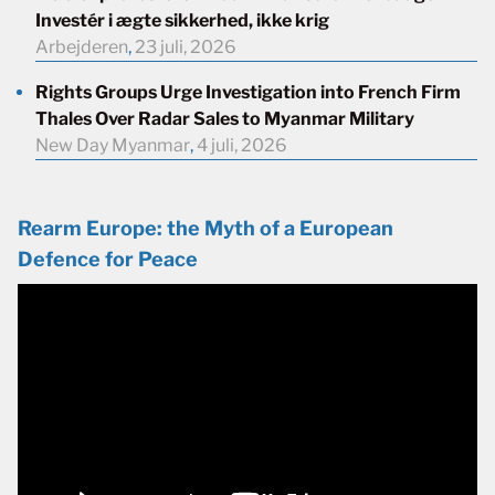
Investér i ægte sikkerhed, ikke krig
Arbejderen
,
23 juli, 2026
Rights Groups Urge Investigation into French Firm
Thales Over Radar Sales to Myanmar Military
New Day Myanmar
,
4 juli, 2026
Rearm Europe: the Myth of a European
Defence for Peace