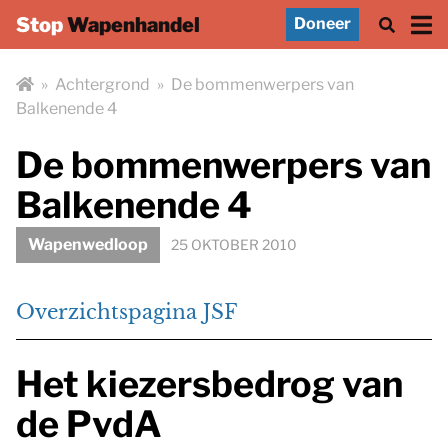
Stop
Wapenhandel
Doneer
»
Achtergrond
»
De bommenwerpers van
Balkenende 4
De bommenwerpers van
Balkenende 4
Wapenwedloop
25 OKTOBER 2010
Overzichtspagina JSF
Het kiezersbedrog van
de PvdA