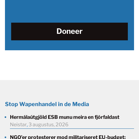
Doneer
Stop Wapenhandel in de Media
Hermálaútgjöld ESB munu meira en fjórfaldast
Neistar
,
3 augustus, 2026
NGO’er protesterer mod militariseret EU-budget: