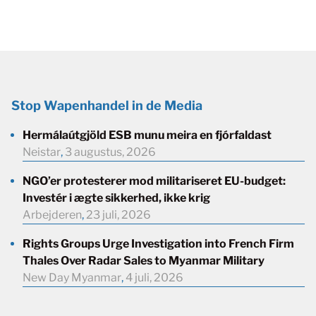
Stop Wapenhandel in de Media
Hermálaútgjöld ESB munu meira en fjórfaldast
Neistar
,
3 augustus, 2026
NGO’er protesterer mod militariseret EU-budget:
Investér i ægte sikkerhed, ikke krig
Arbejderen
,
23 juli, 2026
Rights Groups Urge Investigation into French Firm
Thales Over Radar Sales to Myanmar Military
New Day Myanmar
,
4 juli, 2026