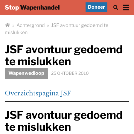
Stop
Wapenhandel
Doneer
»
Achtergrond
»
JSF avontuur gedoemd te
mislukken
JSF avontuur gedoemd
te mislukken
Wapenwedloop
25 OKTOBER 2010
Overzichtspagina JSF
JSF avontuur gedoemd
te mislukken