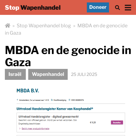
Stop
Wapenhandel
Doneer
»
Stop Wapenhandel blog
»
MBDA en de genocide
in Gaza
MBDA en de genocide in
Gaza
Israël
Wapenhandel
25 JULI 2025