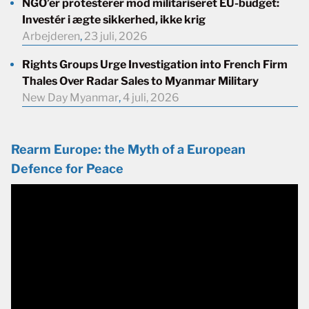
NGO’er protesterer mod militariseret EU-budget:
Investér i ægte sikkerhed, ikke krig
Arbejderen
,
23 juli, 2026
Rights Groups Urge Investigation into French Firm
Thales Over Radar Sales to Myanmar Military
New Day Myanmar
,
4 juli, 2026
Rearm Europe: the Myth of a European
Defence for Peace