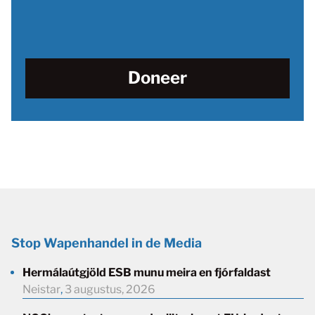
Doneer
Stop Wapenhandel in de Media
Hermálaútgjöld ESB munu meira en fjórfaldast
Neistar
,
3 augustus, 2026