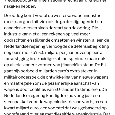
vredesopbouw en internationale rechtvaardigheid het
nakijken hebben.
De oorlog komt vooral de westerse wapenindustrie
meer dan goed uit, zie ook de grote stijgingen in hun
aandelenkoersen sinds de start van de oorlog. Die
industrie kan niet alleen rekenen op veel meer
opdrachten en stijgende omzetten en winsten, alleen de
Nederlandse regering verhoogde de defensiebegroting
nog eens met zo’n €5 miljard per jaar bovenop een al
forse stijging in de huidige kabinetsperiode, maar ook
op allerlei andere vormen van (financiële) steun. De EU
gaat bijvoorbeeld miljarden euro’s extra steken in
militair onderzoek, de ontwikkeling van nieuwe wapens
en maatregelen om de gezamenlijke aanschaf van
wapens door coalities van EU-landen te stimuleren. De
Nederlandse regering kondigde eind vorig jaar een
steunpakket voor de wapenindustrie aan van bijna een
kwart miljard euro, een voorstel dat was gebaseerd op
voorafgaand overleg met diezelfde wapenindustrie. Dat