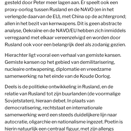
gesteld door Peter meer lagen aan. Er speelt ook een
proxy-oorlog tussen Rusland en de NAVO (en in het
verlengde daarvan de EU), met China op de achtergrond;
allen in het bezit van kernwapens. Dit is geen abstracte
analyse, Oekraïne en de NAVO/EU hebben zich inmiddels
verregaand met elkaar vereenzelvigd en worden door
Rusland ook voor een belangrijk deel als zodanig gezien.
Hierachter ligt vooral een verhaal van gemiste kansen.
Gemiste kansen op het gebied van demilitarisering,
nucleaire ontwapening, diplomatie en vreedzame
samenwerking na het einde van de Koude Oorlog.
Deels is de politieke ontwikkeling in Rusland, en de
relatie van Rusland tot zijn buurlanden (de voormalige
Sovjetstaten), hieraan debet. In plaats van
democratisering, rechtstaat en internationale
samenwerking werd een steeds duidelijkere lijn naar
autocratie, oligarchie en nationalisme ingezet. Poetin is
hierin natuurlijk een centraal figuur, met zijn allengs