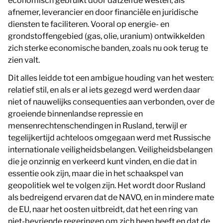
economisch gebruikt door datzelfde westen, als
afnemer, leverancier en door financiële en juridische
diensten te faciliteren. Vooral op energie- en
grondstoffengebied (gas, olie, uranium) ontwikkelden
zich sterke economische banden, zoals nu ook terug te
zien valt.
Dit alles leidde tot een ambigue houding van het westen:
relatief stil, en als er al iets gezegd werd werden daar
niet of nauwelijks consequenties aan verbonden, over de
groeiende binnenlandse repressie en
mensenrechtenschendingen in Rusland, terwijl er
tegelijkertijd achteloos omgegaan werd met Russische
internationale veiligheidsbelangen. Veiligheidsbelangen
die je onzinnig en verkeerd kunt vinden, en die dat in
essentie ook zijn, maar die in het schaakspel van
geopolitiek wel te volgen zijn. Het wordt door Rusland
als bedreigend ervaren dat de NAVO, en in mindere mate
de EU, naar het oosten uitbreidt, dat het een ring van
niet-bevriende regeringen om zich heen heeft en dat de