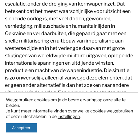
escalatie, onder de dreiging van kernwapeninzet. Dat
betekent dat het meest waarschijnlijke vooruitzicht een
slepende oorlog is, met veel doden, gewonden,
vernietiging, milieuschade en humanitair lijden in
Oekraïne en ver daarbuiten, die gepaard gaat met een
snelle militarisering en uitbouw van imperalisme aan
westerse zijde en in het verlengde daarvan met grote
stijgingen van wereldwijde militaire uitgaven, oplopende
internationale spanningen en uitdijende winsten,
productie en macht van de wapenindustrie. Die situatie
is zo onwenselijk, alleen al vanwege deze elementen, dat
er geen ander alternatief is dan het zoeken naar andere
uitwegen uit de oorlog. Een oproep om te starten met
We gebruiken cookies om je de beste ervaring op onze site te
onderhandelingen is daarin een logische stap, één
bieden.
mogelijkheid om te komen tot een situatie waarin verder
Je kunt meer informatie vinden over welke cookies we gebruiken
geweld en lijden voorkomen kan worden.
of deze uitschakelen in de
instellingen
.
Onderhandelingen waarin niet alleen een rol voor de
Accepteer
direct strijdende partijen is weggelegd, maar ook andere
betrokkenen of mogelijke bemiddelaars (de VS, China,