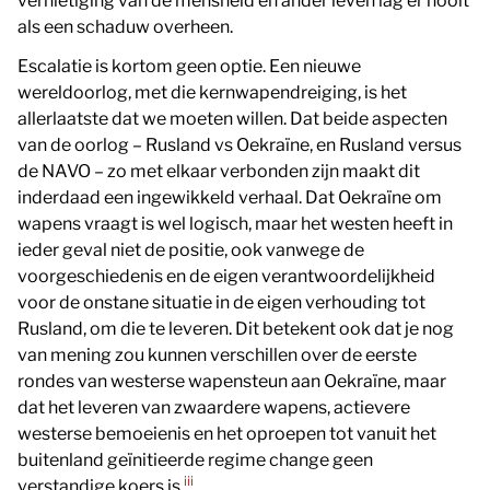
vernietiging van de mensheid en ander leven lag er nooit
als een schaduw overheen.
Escalatie is kortom geen optie. Een nieuwe
wereldoorlog, met die kernwapendreiging, is het
allerlaatste dat we moeten willen. Dat beide aspecten
van de oorlog – Rusland vs Oekraïne, en Rusland versus
de NAVO – zo met elkaar verbonden zijn maakt dit
inderdaad een ingewikkeld verhaal. Dat Oekraïne om
wapens vraagt is wel logisch, maar het westen heeft in
ieder geval niet de positie, ook vanwege de
voorgeschiedenis en de eigen verantwoordelijkheid
voor de onstane situatie in de eigen verhouding tot
Rusland, om die te leveren. Dit betekent ook dat je nog
van mening zou kunnen verschillen over de eerste
rondes van westerse wapensteun aan Oekraïne, maar
dat het leveren van zwaardere wapens, actievere
westerse bemoeienis en het oproepen tot vanuit het
buitenland geïnitieerde regime change geen
iii
verstandige koers is.