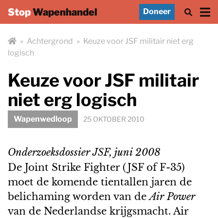
Stop
Wapenhandel
Doneer
»
Achtergrond
»
Keuze voor JSF militair niet erg
logisch
Keuze voor JSF militair
niet erg logisch
Wapenwedloop
25 OKTOBER 2010
Onderzoeksdossier JSF, juni 2008
De Joint Strike Fighter (JSF of F-35)
moet de komende tientallen jaren de
belichaming worden van de
Air Power
van de Nederlandse krijgsmacht. Air