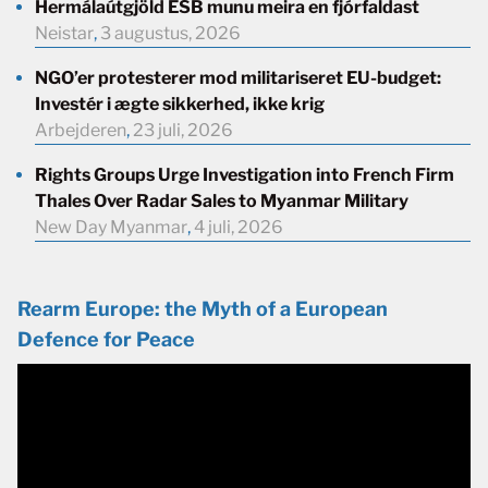
Hermálaútgjöld ESB munu meira en fjórfaldast
Neistar
,
3 augustus, 2026
NGO’er protesterer mod militariseret EU-budget:
Investér i ægte sikkerhed, ikke krig
Arbejderen
,
23 juli, 2026
Rights Groups Urge Investigation into French Firm
Thales Over Radar Sales to Myanmar Military
New Day Myanmar
,
4 juli, 2026
Rearm Europe: the Myth of a European
Defence for Peace